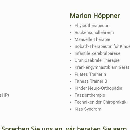
Marion Höppner
Physiotherapeutin
Rückenschullehrerin
Manuelle Therapie
Bobath-Therapeutin für Kind
Infantile Zerebralparese
Craniosakrale Therapie
Krankengymnastik am Gerät
Pilates Trainerin
Fitness Trainer B
Kinder Neuro-Orthopädie
(sHP)
Faszientherapie
Techniken der Chiropraktik
Kiss Syndrom
Sprechen Sie uns an, wir beraten Sie gern.